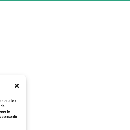
les que les
 de
 que le
s consentir