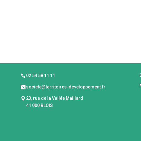
ÉSENTATION DE LA SEM
MODE OPÉRATOIRE & INVESTISSE
02 54 58 11 11

societe@territoires-developpement.fr

23, rue de la Vallée Maillard

41 000 BLOIS